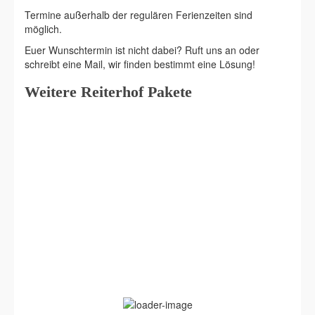
Termine außerhalb der regulären Ferienzeiten sind
möglich.
Euer Wunschtermin ist nicht dabei? Ruft uns an oder
schreibt eine Mail, wir finden bestimmt eine Lösung!
Weitere Reiterhof Pakete
Komfortable Kamerun Lodges
Price
€
117,00
–
€
279,00
range:
€117,00
This
5.00
out of
through
Select options
5
product
€279,00
has
multiple
variants.
The