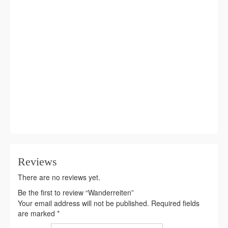
options
may
be
chosen
on
the
product
page
Reviews
There are no reviews yet.
Be the first to review “Wanderreiten”
Your email address will not be published.
Required fields
are marked
*