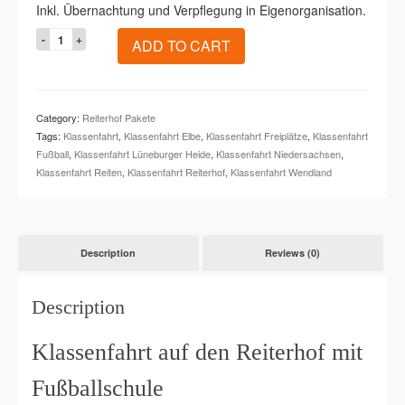
Inkl. Übernachtung und Verpflegung in Eigenorganisation.
Klassenfahrt
ADD TO CART
in
Eigenorganisation
(Reiten
&
Category:
Reiterhof Pakete
Fußball)
Tags:
Klassenfahrt
,
Klassenfahrt Elbe
,
Klassenfahrt Freiplätze
,
Klassenfahrt
quantity
Fußball
,
Klassenfahrt Lüneburger Heide
,
Klassenfahrt Niedersachsen
,
Klassenfahrt Reiten
,
Klassenfahrt Reiterhof
,
Klassenfahrt Wendland
Description
Reviews (0)
Description
Klassenfahrt auf den Reiterhof mit
Fußballschule