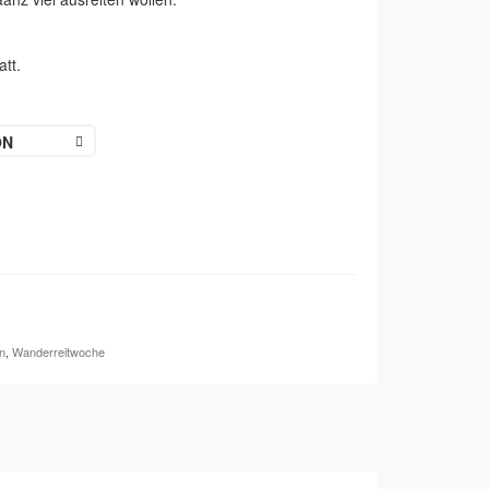
tt.
ON
n
,
Wanderreitwoche