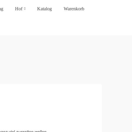
ng
Hof
Katalog
Warenkorb
aanz viel ausreiten wollen.