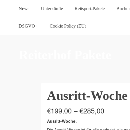
News
Unterkünfte
Reitsport-Pakete
Buchu
DSGVO
Cookie Policy (EU)
Reiterhof Pakete
Ausritt-Woche
Price
€
199,00
–
€
285,00
range:
€199,00
Ausritt-Woche:
through
Die Ausritt-Woche ist für alle gedacht, die ga