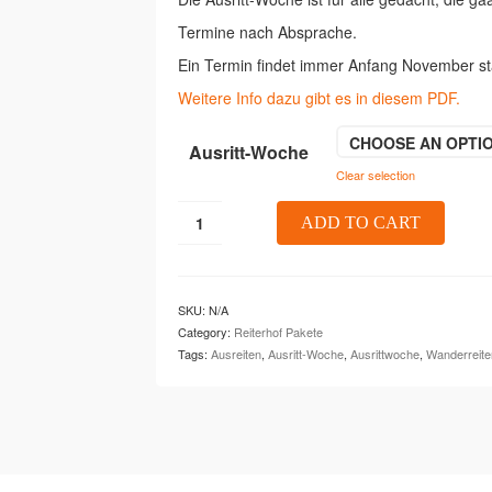
€285,00
Termine nach Absprache.
Ein Termin findet immer Anfang November sta
Weitere Info dazu gibt es in diesem PDF.
CHOOSE AN OPTI
Ausritt-Woche
Clear selection
Ausritt-
ADD TO CART
Woche
quantity
SKU:
N/A
Category:
Reiterhof Pakete
Tags:
Ausreiten
,
Ausritt-Woche
,
Ausrittwoche
,
Wanderreite