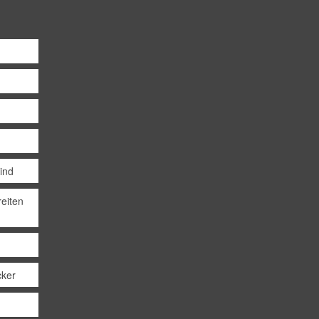
Kind
eiten
cker