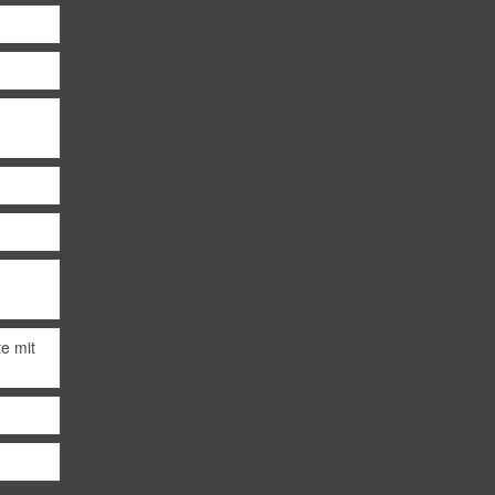
d
te mit