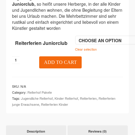
Juniorclub,
so heißt unsere Herberge, in der alle Kinder
und Jugendlichen wohnen, die ohne Begleitung der Eltern
bei uns Urlaub machen. Die Mehrbettzimmer sind sehr
rustikal und einfach eingerichtet und liebevoll von einem
Künstler gestaltet worden
CHOOSE AN OPTION
Reiterferien Juniorclub
Clear selection
Reiterferien
ADD TO CART
ohne
Eltern
quantity
SKU:
N/A
Category:
Reiterhof Pakete
Tags:
Jugendliche Reiterhof
,
Kinder Reiterhof
,
Reiterferien
,
Reiterferien
junge Erwachsene
,
Reiterferien Kinder
Description
Reviews (0)