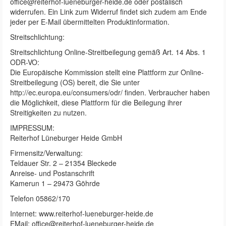
office@reiterhof-lueneburger-heide.de oder postalisch
widerrufen. Ein Link zum Widerruf findet sich zudem am Ende
jeder per E-Mail übermittelten Produktinformation.
Streitschlichtung:
Streitschlichtung Online-Streitbeilegung gemäß Art. 14 Abs. 1
ODR-VO:
Die Europäische Kommission stellt eine Plattform zur Online-
Streitbeilegung (OS) bereit, die Sie unter
http://ec.europa.eu/consumers/odr/ finden. Verbraucher haben
die Möglichkeit, diese Plattform für die Beilegung ihrer
Streitigkeiten zu nutzen.
IMPRESSUM:
Reiterhof Lüneburger Heide GmbH
Firmensitz/Verwaltung:
Teldauer Str. 2 – 21354 Bleckede
Anreise- und Postanschrift
Kamerun 1 – 29473 Göhrde
Telefon 05862/170
Internet: www.reiterhof-lueneburger-heide.de
EMail: office@reiterhof-lueneburger-heide.de