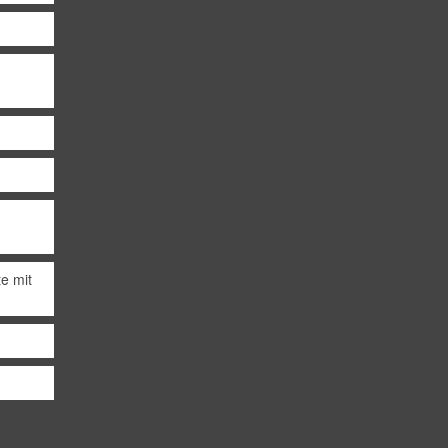
d
te mit