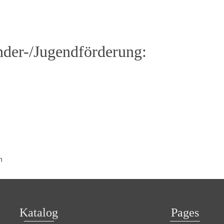
nder-/Jugendförderung:
n
Katalog
Pages