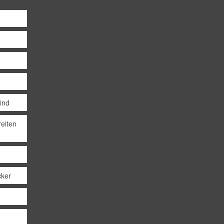
Kind
eiten
cker