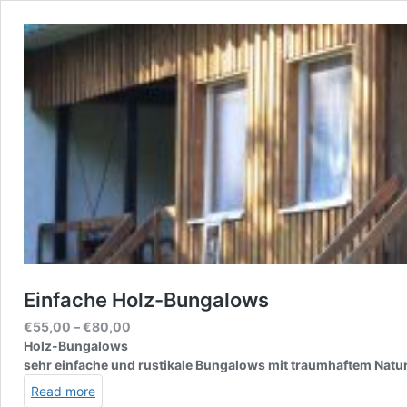
Einfache Holz-Bungalows
Price
€
55,00
–
€
80,00
range:
Holz-Bungalows
€55,00
sehr einfache und rustikale Bungalows mit traumhaftem Natur
through
Read more
€80,00